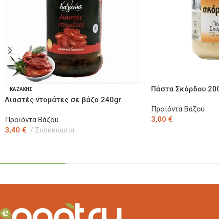
Πάστα Σκόρδου 20
ΚΑΖΑΚΗΣ
Λιαστές ντομάτες σε βάζο 240gr
Προϊόντα Βάζου
(Παραδοσιακό προϊόν)
3,00
€
Προϊόντα Βάζου
3,40
€
Συσκευασία
Προσθήκη Στο Καλάθ
Προσθήκη Στο Καλάθι