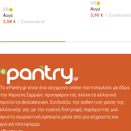
5.0
(53-63 γρ.)
Αυγά
5.0
3,90
€
Συσκευασί
Αυγά
2,08
€
Συσκευασία
Προσθήκη Στο Καλάθ
Προσθήκη Στο Καλάθι
Το ePantry.gr είναι ένα σύγχρονο online παντοπωλείο με έδρα
την Κερκίνη Σερρών, προσφέροντας εκλεκτά ελληνικά
προϊόντα delicatessen. Συνδυάζει την αυθεντική γεύση της
ελληνικής γης με την υγιεινή διατροφή, παρέχοντας μια
άριστη αγοραστική εμπειρία μέσα από μια εύχρηστη και
φιλική πλατφόρμα.