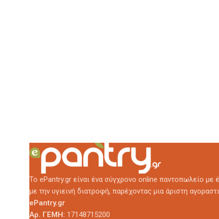
Το ePantry.gr είναι ένα σύγχρονο online παντοπωλείο με
με την υγιεινή διατροφή, παρέχοντας μια άριστη αγοραστ
ePantry.gr
Αρ. ΓΕΜΗ:
17148715200