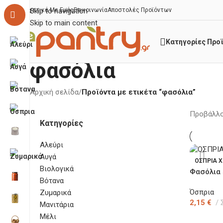
Σχετικά Με Εμάς
Skip to navigation
Επικοινωνία
Αποστολές Προϊόντων
Skip to main content
Κατηγορίες Προ
φασόλια
Αρχική σελίδα
/
Προϊόντα με ετικέτα “φασόλια”
Προβάλλο
Κατηγορίες
Αλεύρι
Αυγά
ΟΣΠΡΙΑ 
Βιολογικά
Φασόλια
Βότανα
Όσπρια
Ζυμαρικά
2,15
€
Μανιτάρια
Μέλι